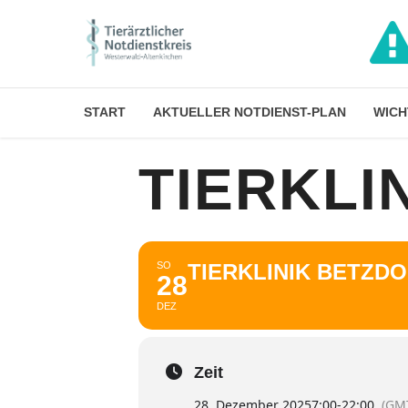
START
AKTUELLER NOTDIENST-PLAN
WICH
TIERKLI
SO
TIERKLINIK BETZD
28
DEZ
Zeit
28. Dezember 2025
7:00
-
22:00
(GM