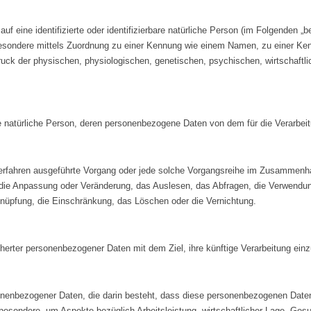
 eine identifizierte oder identifizierbare natürliche Person (im Folgenden „bet
nsbesondere mittels Zuordnung zu einer Kennung wie einem Namen, zu einer K
 der physischen, physiologischen, genetischen, psychischen, wirtschaftlichen
bare natürliche Person, deren personenbezogene Daten von dem für die Verarbei
er Verfahren ausgeführte Vorgang oder jede solche Vorgangsreihe im Zusamm
 die Anpassung oder Veränderung, das Auslesen, das Abfragen, die Verwendung
knüpfung, die Einschränkung, das Löschen oder die Vernichtung.
herter personenbezogener Daten mit dem Ziel, ihre künftige Verarbeitung ein
personenbezogener Daten, die darin besteht, dass diese personenbezogenen Da
besondere, um Aspekte bezüglich Arbeitsleistung, wirtschaftlicher Lage, Gesun