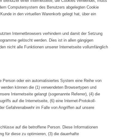
er Benutzer einer Internetseite, die Cookies verwendet, muss
auf dem Computersystem des Benutzers abgelegten Cookie
Kunde in den virtuellen Warenkorb gelegt hat, über ein
nutzten Internetbrowsers verhindern und damit der Setzung
rogramme gelöscht werden. Dies ist in allen gängigen
en nicht alle Funktionen unserer Internetseite vollumfänglich
fene Person oder ein automatisiertes System eine Reihe von
st werden können die (1) verwendeten Browsertypen und
ere Internetseite gelangt (sogenannte Referrer), (4) die
ffs auf die Internetseite, (6) eine Internet-Protokoll-
 der Gefahrenabwehr im Falle von Angriffen auf unsere
schlüsse auf die betroffene Person. Diese Informationen
ng für diese zu optimieren, (3) die dauerhafte