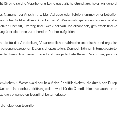
 für eine solche Verarbeitung keine gesetzliche Grundlage, holen wir generell
s Namens, der Anschrift, E-Mail-Adresse oder Telefonnummer einer betroffene
ärztlicher Notdienstkreis Altenkirchen & Westerwald geltenden landesspezif
chkeit über Art, Umfang und Zweck der von uns erhobenen, genutzten und ve
ung über die ihnen zustehenden Rechte aufgeklärt.
hat als für die Verarbeitung Verantwortlicher zahlreiche technische und org
en personenbezogenen Daten sicherzustellen. Dennoch können Internetbasiert
werden kann. Aus diesem Grund steht es jeder betroffenen Person frei, pers
ltenkirchen & Westerwald beruht auf den Begrifflichkeiten, die durch den Eur
ere Datenschutzerklärung soll sowohl für die Öffentlichkeit als auch für u
b die verwendeten Begrifflichkeiten erläutern.
die folgenden Begriffe: