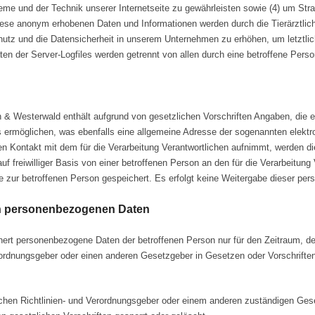
me und der Technik unserer Internetseite zu gewährleisten sowie (4) um Stra
Diese anonym erhobenen Daten und Informationen werden durch die Tierärztlich
hutz und die Datensicherheit in unserem Unternehmen zu erhöhen, um letztlic
en der Server-Logfiles werden getrennt von allen durch eine betroffene Pe
chen & Westerwald enthält aufgrund von gesetzlichen Vorschriften Angaben, di
ermöglichen, was ebenfalls eine allgemeine Adresse der sogenannten elektr
en Kontakt mit dem für die Verarbeitung Verantwortlichen aufnimmt, werden di
 freiwilliger Basis von einer betroffenen Person an den für die Verarbeitun
 zur betroffenen Person gespeichert. Es erfolgt keine Weitergabe dieser per
n personenbezogenen Daten
ichert personenbezogene Daten der betroffenen Person nur für den Zeitraum, d
ordnungsgeber oder einen anderen Gesetzgeber in Gesetzen oder Vorschriften, 
chen Richtlinien- und Verordnungsgeber oder einem anderen zuständigen Gese