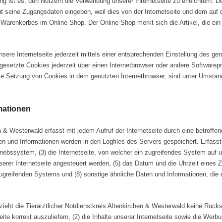
 ist es, den Nutzern die Verwendung unserer Internetseite zu erleichtern. D
neut seine Zugangsdaten eingeben, weil dies von der Internetseite und dem 
Warenkorbes im Online-Shop. Der Online-Shop merkt sich die Artikel, die ein 
ere Internetseite jederzeit mittels einer entsprechenden Einstellung des ge
gesetzte Cookies jederzeit über einen Internetbrowser oder andere Softwarep
die Setzung von Cookies in dem genutzten Internetbrowser, sind unter Umständ
mationen
hen & Westerwald erfasst mit jedem Aufruf der Internetseite durch eine betrof
en und Informationen werden in den Logfiles des Servers gespeichert. Erfas
bssystem, (3) die Internetseite, von welcher ein zugreifendes System auf uns
er Internetseite angesteuert werden, (5) das Datum und die Uhrzeit eines Zugri
zugreifenden Systems und (8) sonstige ähnliche Daten und Informationen, die
ieht die Tierärztlicher Notdienstkreis Altenkirchen & Westerwald keine Rück
ite korrekt auszuliefern, (2) die Inhalte unserer Internetseite sowie die Werbu