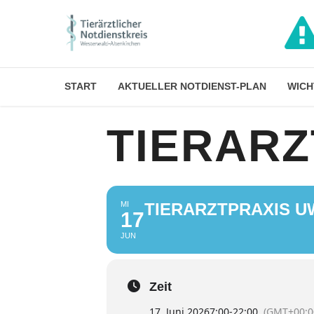
START
AKTUELLER NOTDIENST-PLAN
WICH
TIERARZ
MI
TIERARZTPRAXIS U
17
JUN
Zeit
17. Juni 2026
7:00
-
22:00
(GMT+00:0