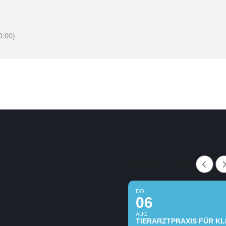
:00)
AUGUST, 2026
DO
06
AUG
TIERARZTPRAXIS FÜR KLE