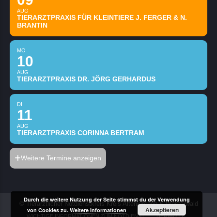
AUG
TIERARZTPRAXIS FÜR KLEINTIERE J. FERGER & N.
BRANTIN
MO
10
AUG
TIERARZTPRAXIS DR. JÖRG GERHARDUS
DI
11
AUG
TIERARZTPRAXIS CORINNA BERTRAM
Weitere Termine anzeigen
Durch die weitere Nutzung der Seite stimmst du der Verwendung
© Tierärztlicher Notdienstkreis Kreis Altenkirchen & Westerwald
Akzeptieren
von Cookies zu.
Weitere Informationen
WICHTIGE INFORMATIONEN ZUM NOTDIENST
TIERÄRZTE