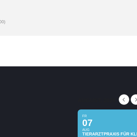
00)
AUGUST, 2026
FR
07
AUG
TIERARZTPRAXIS FÜR KLE