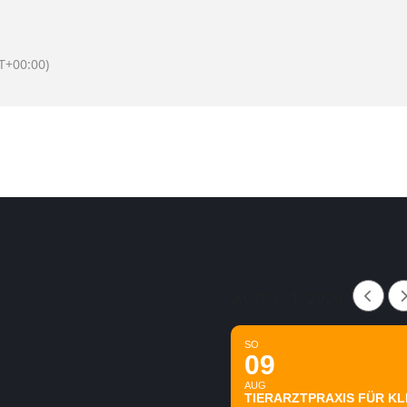
T+00:00)
AUGUST, 2026
SO
09
AUG
TIERARZTPRAXIS FÜR KLE