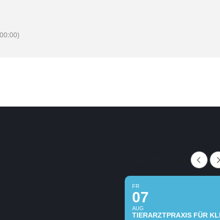
00:00)
AUGUST, 2026
FR
07
AUG
TIERARZTPRAXIS FÜR KLE