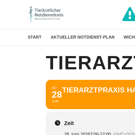
START
AKTUELLER NOTDIENST-PLAN
WICH
TIERAR
SO
TIERARZTPRAXIS 
28
JUN
Zeit
28. Juni 2026
7:00
-
22:00
(GMT+00:0