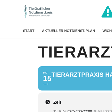
START
AKTUELLER NOTDIENST-PLAN
WICH
TIERAR
MO
TIERARZTPRAXIS 
15
JUN
Zeit
15. Juni 2026
7:00
-
22:00
(GMT+00:0