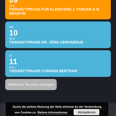
AUG
TIERARZTPRAXIS FÜR KLEINTIERE J. FERGER & N.
BRANTIN
MO
10
AUG
TIERARZTPRAXIS DR. JÖRG GERHARDUS
DI
11
AUG
TIERARZTPRAXIS CORINNA BERTRAM
Weitere Termine anzeigen
Durch die weitere Nutzung der Seite stimmst du der Verwendung
© Tierärztlicher Notdienstkreis Kreis Altenkirchen & Westerwald
Akzeptieren
von Cookies zu.
Weitere Informationen
WICHTIGE INFORMATIONEN ZUM NOTDIENST
TIERÄRZTE