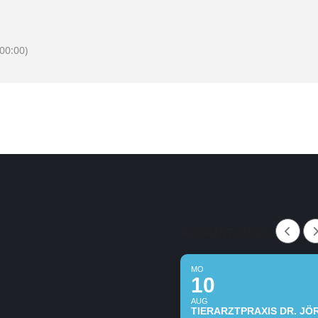
00:00)
AUGUST, 2026
MO
10
AUG
TIERARZTPRAXIS DR. J