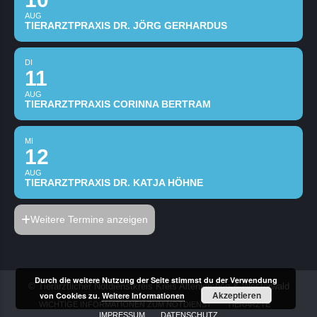
AUG
TIERARZTPRAXIS DR. JÖRG GERHARDUS
DI
11
AUG
TIERARZTPRAXIS CORINNA BERTRAM
MI
12
AUG
TIERARZTPRAXIS DR. KATJA HÖHNE
Weitere Termine anzeigen
Durch die weitere Nutzung der Seite stimmst du der Verwendung
© Tierärztlicher Notdienstkreis Kreis Altenkirchen & Westerwald
Akzeptieren
von Cookies zu.
Weitere Informationen
WICHTIGE INFORMATIONEN ZUM NOTDIENST
TIERÄRZTE
IMPRESSUM
DATENSCHUTZ