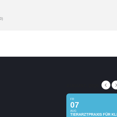
0)
AUGUST, 2026
FR
07
AUG
TIERARZTPRAXIS FÜR KLE