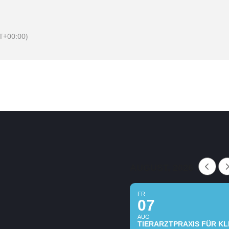
T+00:00)
AUGUST, 2026
FR
07
AUG
TIERARZTPRAXIS FÜR KLE