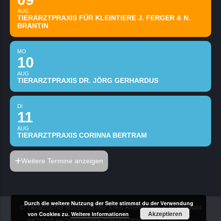
AUG
TIERARZTPRAXIS FÜR KLEINTIERE J. FERGER & N.
BRANTIN
MO
10
AUG
TIERARZTPRAXIS DR. JÖRG GERHARDUS
DI
11
AUG
TIERARZTPRAXIS CORINNA BERTRAM
Weitere Termine anzeigen
Durch die weitere Nutzung der Seite stimmst du der Verwendung
© Tierärztlicher Notdienstkreis Kreis Altenkirchen & Westerwald
Akzeptieren
von Cookies zu.
Weitere Informationen
WICHTIGE INFORMATIONEN ZUM NOTDIENST
TIERÄRZTE