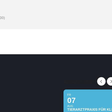
00)
AUGUST, 2026
FR
07
AUG
TIERARZTPRAXIS FÜR KLE