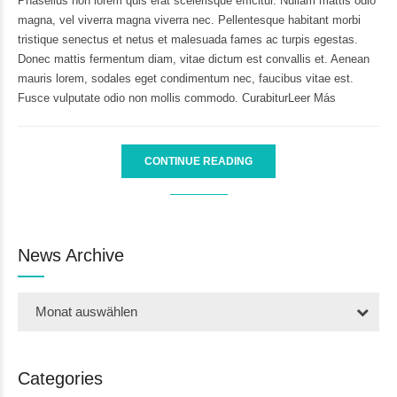
Phasellus non lorem quis erat scelerisque efficitur. Nullam mattis odio
magna, vel viverra magna viverra nec. Pellentesque habitant morbi
tristique senectus et netus et malesuada fames ac turpis egestas.
Donec mattis fermentum diam, vitae dictum est convallis et. Aenean
mauris lorem, sodales eget condimentum nec, faucibus vitae est.
Fusce vulputate odio non mollis commodo. CurabiturLeer Más
CONTINUE READING
News Archive
Monat auswählen
Categories