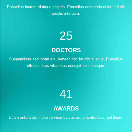
2
2
Phasellus laoreet tristique sagittis. Phasellus commodo dolor sed elit
0
3
iaculis interdum.
3
3
1
4
4
4
2
5
5
5
0
0
DOCTORS
6
6
1
1
Suspendisse sed lorem elit. Aenean nec faucibus lacus. Phasellus
7
7
2
ultrices risus vitae eros suscipit pellentesque.
2
3
8
8
0
3
3
0
4
9
0
9
4
4
1
5
0
5
6
6
AWARDS
6
2
7
7
Etiam ante ante, molestie vitae cursus ac, pharetra euismod libero.
7
3
8
0
8